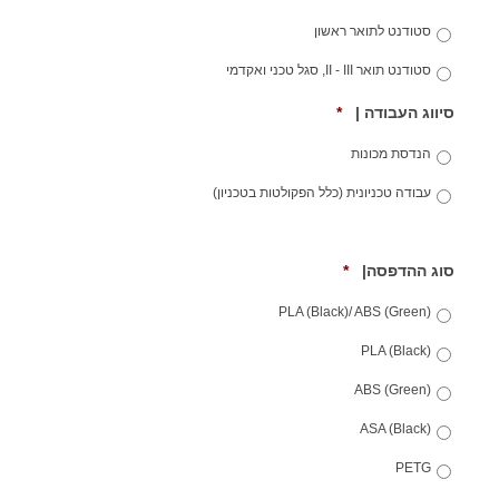
e
e
q
d
סטודנט לתואר ראשון
u
i
סטודנט תואר II - III, סגל טכני ואקדמי
r
e
R
סיווג העבודה |
*
d
e
q
הנדסת מכונות
u
i
עבודה טכניונית (כלל הפקולטות בטכניון)
r
e
d
R
סוג ההדפסה|
*
e
q
PLA (Black)/ ABS (Green)
u
i
PLA (Black)
r
e
ABS (Green)
d
ASA (Black)
PETG