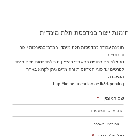
לדלג
לתוכן
תכן וייצור
המעבדה לטכנולוגיות ייצור מתקדמות
הזמנת ייצור במדפסת תלת מימדית
הזמנת עבודה למדפסות תלת מימד- המרכז למערכות ייצור
ורובוטיקה.
נא מלא את הטופס הבא כדי להזמין תור למדפסות תלת מימד.
לפרטים עד סוגי המדפסות והחומרים ניתן לקרוא באתר
המעבדה.
http://kc.net.technion.ac.il/3d-printing
R
שם המזמין|
*
e
q
u
i
שם פרטי ומשפחה
r
e
R
מס' טלפון נייד
*