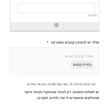
R
File- יש להטעין קבצים מסוג stl
*
e
q
u
שחרר קבצים כאן או
i
r
בחירת קבצים
e
d
סוגי קבצים מורשים: stl, Max. file size: 25 MB, Max. files: 20.
M
יש לשלוח הזמנות, רק לאחר שהחוקר/ מנחה אישר
a
שהחלקים מאושרים לייצור ולחיוב תקציבו.
x
i