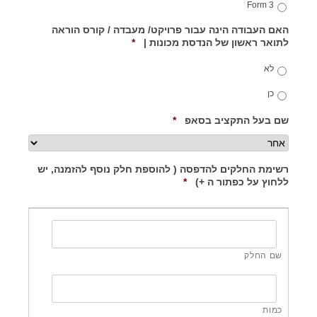
Form 3
האם העבודה הינה עבור פרויקט/ מעבדה / קורס הוראה
R
לתואר ראשון של הנדסת מכונות |
*
e
q
לא
u
i
כן
r
e
R
שם בעל התקציב בסאפ
*
d
e
q
u
רשימת החלקים להדפסה ( להוספת חלק נוסף להזמנה, יש
i
R
ללחוץ על כפתור ה +)
*
r
e
e
q
d
u
i
r
e
d