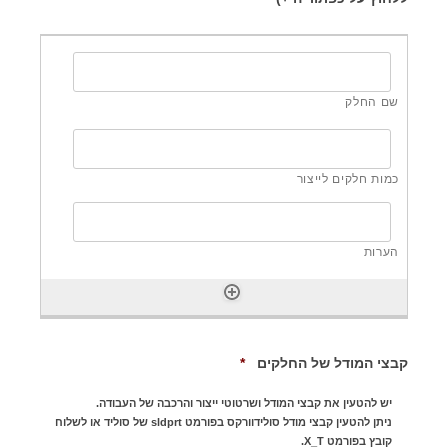
e
q
u
i
r
e
d
R
קבצי המודל של החלקים
*
e
q
יש להטעין את קבצי המודל ושרטוטי ייצור והרכבה של העבודה.
u
ניתן להטעין קבצי מודל סולידוורקס בפורמט sldprt של סוליד או לשלוח
i
קובץ בפורמט X_T.