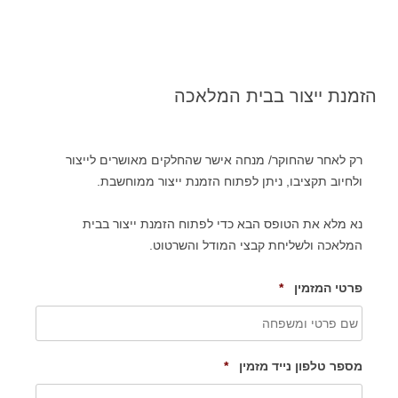
לדלג
לתוכן
תכן וייצור
המעבדה לטכנולוגיות ייצור מתקדמות
הזמנת ייצור בבית המלאכה
רק לאחר שהחוקר/ מנחה אישר שהחלקים מאושרים לייצור
ולחיוב תקציבו, ניתן לפתוח הזמנת ייצור ממוחשבת.
נא מלא את הטופס הבא כדי לפתוח הזמנת ייצור בבית
המלאכה ולשליחת קבצי המודל והשרטוט.
R
פרטי המזמין
*
e
q
u
i
R
מספר טלפון נייד מזמין
*
r
e
e
q