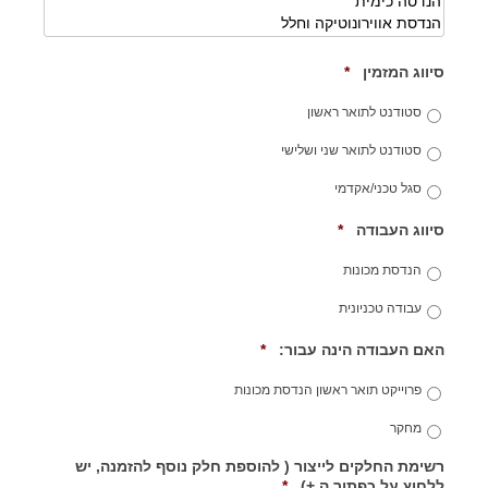
R
סיווג המזמין
*
e
q
סטודנט לתואר ראשון
u
i
סטודנט לתואר שני ושלישי
r
e
סגל טכני/אקדמי
d
R
סיווג העבודה
*
e
q
הנדסת מכונות
u
i
עבודה טכניונית
r
e
R
האם העבודה הינה עבור:
*
d
e
q
פרוייקט תואר ראשון הנדסת מכונות
u
i
מחקר
r
e
רשימת החלקים לייצור ( להוספת חלק נוסף להזמנה, יש
R
ללחוץ על כפתור ה +)
*
d